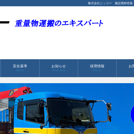
株式会社ニッコー
建設廃材収集
安全基準
お知らせ
採用情報
お
Safety
Infomation
Recruit