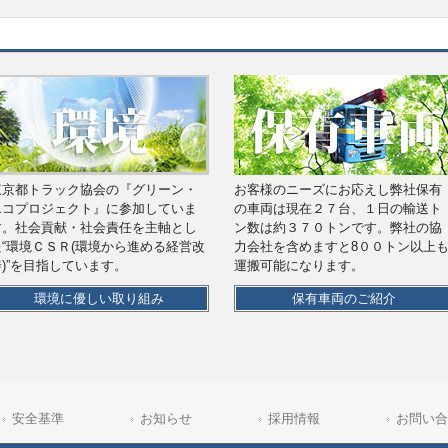
東京都トラック協会の『グリーン・
お客様のニーズにお応えし弊社保有
エコプロジェクト』に参加していま
の車両は現在２７台、１日の輸送ト
す。社会貢献・社会責任を主軸とし
ン数は約３７０トンです。弊社の協
た“環境ＣＳＲ(環境から進める経営改
力会社を含めますと8００トン以上
善)”を目指しています。
運搬可能になります。
環境に優しい取り組み
保有車両のご紹介
安全基準
お知らせ
採用情報
お問い合