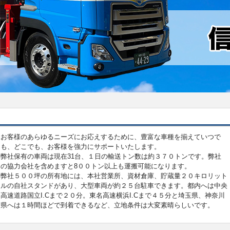
お客様のあらゆるニーズにお応えするために、豊富な車種を揃えていつで
も、どこでも、お客様を強力にサポートいたします。
弊社保有の車両は現在31台、１日の輸送トン数は約３７０トンです。弊社
の協力会社を含めますと8００トン以上も運搬可能になります。
弊社５００坪の所有地には、本社営業所、資材倉庫、貯蔵量２０キロリット
ルの自社スタンドがあり、大型車両が約２５台駐車できます。都内へは中央
高速道路国立I.Cまで２０分。東名高速横浜I.Cまで４５分と埼玉県、神奈川
県へは１時間ほどで到着できるなど、立地条件は大変素晴らしいです。